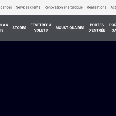
agences
Services clients
Renovation energétique
Réalisations
Act
LA &
FENÊTRES &
PORTES
POR
STORES
MOUSTIQUAIRES
IS
VOLETS
D’ENTRÉE
G