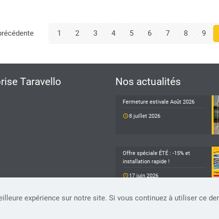
précédente
1
2
3
4
5
6
7
8
9
prise Taravello
Nos actualités
ntation de l'entreprise
Fermeture estivale Août 2026
8 juillet 2026
utement
produits
Taravello
Offre spéciale ÉTÉ : -15% et
installation rapide !
éalisations
17 juin 2026
 contacter
lleure expérience sur notre site. Si vous continuez à utiliser ce de