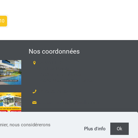
10
Nos coordonnées
TARAVELLO
Z.A Les Revols
25 Chemin du Mûrier
26540 Mours-Saint-Eusèbe
04 75 05 79 93
accueil.mours@taravello-sa.fr
Suivez-nous sur Facebook
rnier, nous considérerons
Plus d'info
Ok