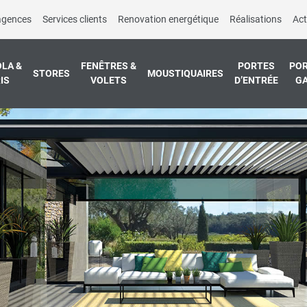
agences
Services clients
Renovation energétique
Réalisations
Act
LA &
FENÊTRES &
PORTES
POR
STORES
MOUSTIQUAIRES
IS
VOLETS
D’ENTRÉE
G