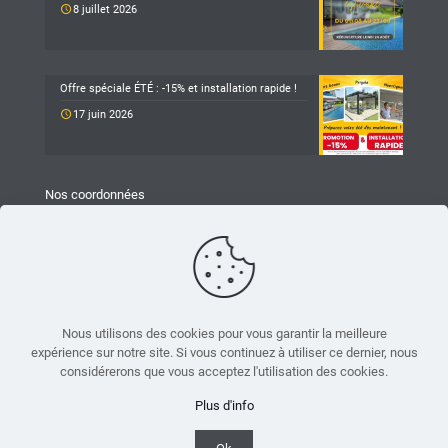
8 juillet 2026
Offre spéciale ÉTÉ : -15% et installation rapide !
17 juin 2026
Nos coordonnées
TARAVELLO
Z.A Les Revols
25 Chemin du Mûrier
26540 Mours-Saint-Eusèbe
04 75 05 79 93
Nous utilisons des cookies pour vous garantir la meilleure
expérience sur notre site. Si vous continuez à utiliser ce dernier, nous
accueil.mours@taravello-sa.fr
considérerons que vous acceptez l'utilisation des cookies.
Suivez-nous sur Facebook
Plus d'info