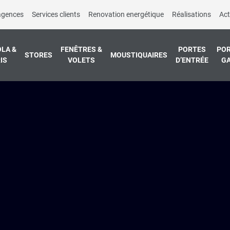
agences
Services clients
Renovation energétique
Réalisations
Act
LA &
FENÊTRES &
PORTES
POR
STORES
MOUSTIQUAIRES
IS
VOLETS
D’ENTRÉE
G