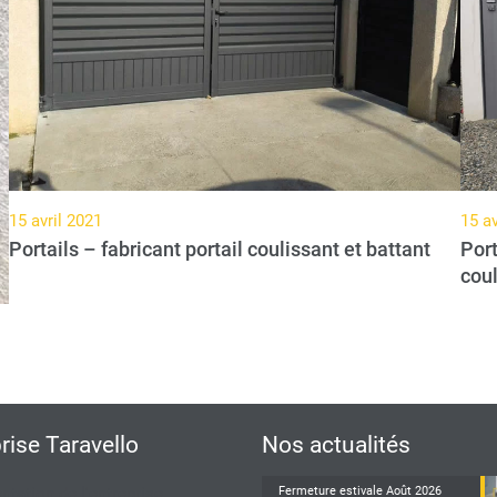
15 avril 2021
15 av
Portails – fabricant portail coulissant et battant
Port
coul
prise Taravello
Nos actualités
ntation de l'entreprise
Fermeture estivale Août 2026