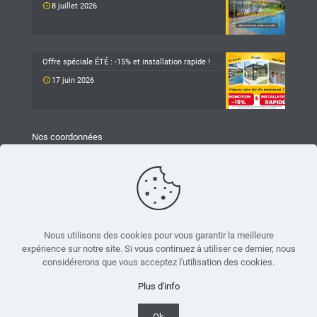
8 juillet 2026
Offre spéciale ÉTÉ : -15% et installation rapide !
17 juin 2026
Nos coordonnées
TARAVELLO
Z.A Les Revols
25 Chemin du Mûrier
26540 Mours-Saint-Eusèbe
04 75 05 79 93
Nous utilisons des cookies pour vous garantir la meilleure
expérience sur notre site. Si vous continuez à utiliser ce dernier, nous
accueil.mours@taravello-sa.fr
considérerons que vous acceptez l'utilisation des cookies.
Suivez-nous sur Facebook
Plus d'info
Ok