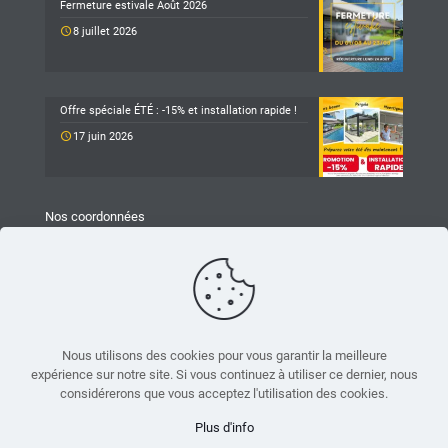
Fermeture estivale Août 2026
8 juillet 2026
Offre spéciale ÉTÉ : -15% et installation rapide !
17 juin 2026
Nos coordonnées
TARAVELLO
Z.A Les Revols
25 Chemin du Mûrier
26540 Mours-Saint-Eusèbe
04 75 05 79 93
Nous utilisons des cookies pour vous garantir la meilleure
expérience sur notre site. Si vous continuez à utiliser ce dernier, nous
accueil.mours@taravello-sa.fr
considérerons que vous acceptez l'utilisation des cookies.
Suivez-nous sur Facebook
Plus d'info