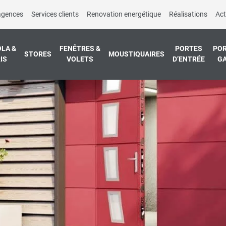
agences
Services clients
Renovation energétique
Réalisations
Act
LA &
FENÊTRES &
PORTES
POR
STORES
MOUSTIQUAIRES
IS
VOLETS
D’ENTRÉE
G