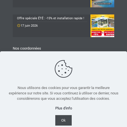
Offre spéciale ÉTÉ : -15% et installation rapide !
17 juin 2026
Nos coordonnées
TARAVELLO
Z.A Les Revols
25 Chemin du Mûrier
26540 Mours-Saint-Eusèbe
04 75 05 79 93
Nous utilisons des cookies pour vous garantir la meilleure
expérience sur notre site. Si vous continuez à utiliser ce dernier, nous
accueil.mours@taravello-sa.fr
considérerons que vous acceptez l'utilisation des cookies.
Suivez-nous sur Facebook
Plus d'info
Ok
© 2021 Taravello. Tous droits réservés - Réalisé par
Boostacom