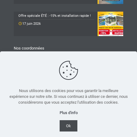
Offre spéciale ÉTÉ : -15% et installation rapide !
17 juin 2026
Nos coordonnées
TARAVELLO
Z.A Les Revols
25 Chemin du Mûrier
26540 Mours-Saint-Eusèbe
04 75 05 79 93
Nous utilisons des cookies pour vous garantir la meilleure
expérience sur notre site. Si vous continuez à utiliser ce dernier, nous
accueil.mours@taravello-sa.fr
considérerons que vous acceptez l'utilisation des cookies.
Suivez-nous sur Facebook
Plus d'info
Ok
© 2021 Taravello. Tous droits réservés - Réalisé par
Boostacom
et
Licom Développement |
Mentions légales
|
RGPD
|
CGV