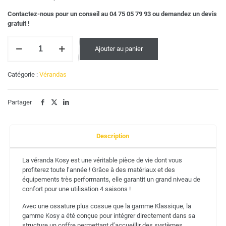
Contactez-nous pour un conseil au 04 75 05 79 93 ou demandez un devis
gratuit !
quantité
Ajouter au panier
de
Véranda
Kosy
Catégorie :
Vérandas
Partager
Description
La véranda Kosy est une véritable pièce de vie dont vous
profiterez toute l’année ! Grâce à des matériaux et des
équipements très performants, elle garantit un grand niveau de
confort pour une utilisation 4 saisons !
Avec une ossature plus cossue que la gamme Klassique, la
gamme Kosy a été conçue pour intégrer directement dans sa
structure un coffre permettant d’accueillir des systèmes