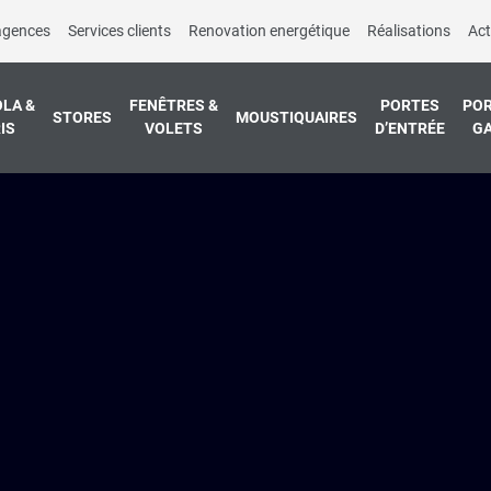
agences
Services clients
Renovation energétique
Réalisations
Act
LA &
FENÊTRES &
PORTES
POR
STORES
MOUSTIQUAIRES
IS
VOLETS
D’ENTRÉE
G