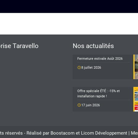
prise Taravello
Nos actualités
ntation de l'entreprise
Fermeture estivale Août 2026
8 juillet 2026
utement
produits
Taravello
Offre spéciale ÉTÉ : -15% et
installation rapide !
éalisations
17 juin 2026
 contacter
ts réservés - Réalisé par
Boostacom
et
Licom Développement |
Men