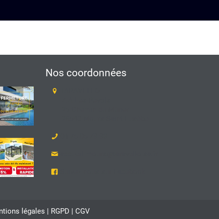
Nos coordonnées
TARAVELLO
Z.A Les Revols
25 Chemin du Mûrier
26540 Mours-Saint-Eusèbe
04 75 05 79 93
accueil.mours@taravello-sa.fr
Suivez-nous sur Facebook
tions légales
|
RGPD
|
CGV