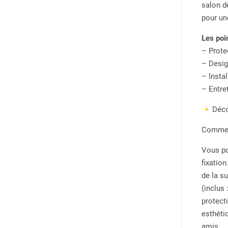
salon d
pour une
Les poi
– Prote
– Desi
– Instal
– Entre
Déco
Comment
Vous po
fixation
de la s
(inclus
protect
esthéti
amis.