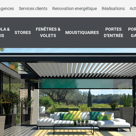
agences
Services clients
Renovation energétique
Réalisations
Act
LA &
FENÊTRES &
PORTES
POR
STORES
MOUSTIQUAIRES
IS
VOLETS
D’ENTRÉE
G