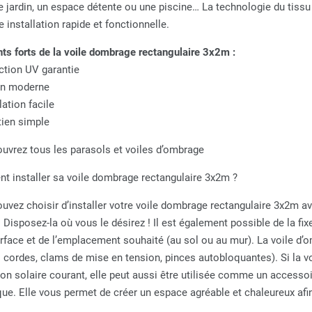
e jardin, un espace détente ou une piscine… La technologie du tiss
 installation rapide et fonctionnelle.
nts forts de la voile dombrage rectangulaire 3x2m :
ction UV garantie
gn moderne
lation facile
tien simple
uvrez tous les parasols et voiles d’ombrage
 installer sa voile dombrage rectangulaire 3x2m ?
uvez choisir d’installer votre voile dombrage rectangulaire 3x2m av
. Disposez-la où vous le désirez ! Il est également possible de la fi
urface et de l’emplacement souhaité (au sol ou au mur). La voile d’o
 : cordes, clams de mise en tension, pinces autobloquantes). Si la 
ion solaire courant, elle peut aussi être utilisée comme un accessoi
que. Elle vous permet de créer un espace agréable et chaleureux afi