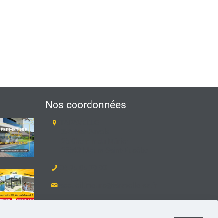
Nos coordonnées
TARAVELLO
Z.A Les Revols
25 Chemin du Mûrier
26540 Mours-Saint-Eusèbe
04 75 05 79 93
accueil.mours@taravello-sa.fr
Suivez-nous sur Facebook