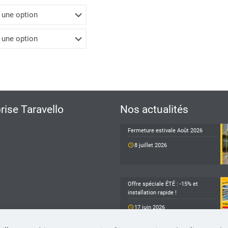
prise Taravello
Nos actualités
ntation de l'entreprise
Fermeture estivale Août 2026
8 juillet 2026
utement
produits
Taravello
Offre spéciale ÉTÉ : -15% et
installation rapide !
éalisations
17 juin 2026
 contacter