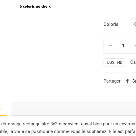
Coloris
quantité
de
Voile
Ca
UGS :
ND
dombrage
rectangulaire
3x2m
Partager
n
e dombrage rectangulaire 3x2m convient aussi bien pour un environn
ble, la voile se positionne comme vous le souhaitez. Elle est parf