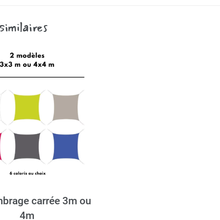
similaires
mbrage carrée 3m ou
4m