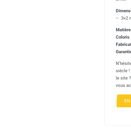
Dimens
– 3×2 
Matière
Coloris
Fabricat
Garanti
N’hésite
siècle !
le site
vous ac
EN 