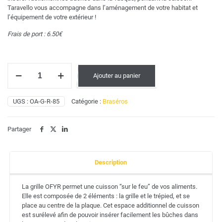
Taravello vous accompagne dans l’aménagement de votre habitat et
l’équipement de votre extérieur !
Frais de port : 6.50€
quantité
Ajouter au panier
de
OFYR
Grille
UGS :
OA-G-R-85
Catégorie :
Braséros
Ronde
85
Partager
Description
La grille OFYR permet une cuisson “sur le feu” de vos aliments.
Elle est composée de 2 éléments : la grille et le trépied, et se
place au centre de la plaque. Cet espace additionnel de cuisson
est surélevé afin de pouvoir insérer facilement les bûches dans