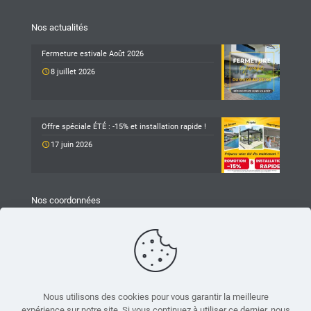
Nos actualités
Fermeture estivale Août 2026
8 juillet 2026
Offre spéciale ÉTÉ : -15% et installation rapide !
17 juin 2026
Nos coordonnées
TARAVELLO
Z.A Les Revols
25 Chemin du Mûrier
26540 Mours-Saint-Eusèbe
04 75 05 79 93
Nous utilisons des cookies pour vous garantir la meilleure
expérience sur notre site. Si vous continuez à utiliser ce dernier, nous